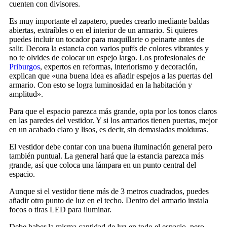
cuenten con divisores.
Es muy importante el zapatero, puedes crearlo mediante baldas
abiertas, extraíbles o en el interior de un armario. Si quieres
puedes incluir un tocador para maquillarte o peinarte antes de
salir. Decora la estancia con varios puffs de colores vibrantes y
no te olvides de colocar un espejo largo. Los profesionales de
Priburgos
, expertos en reformas, interiorismo y decoración,
explican que «una buena idea es añadir espejos a las puertas del
armario. Con esto se logra luminosidad en la habitación y
amplitud».
Para que el espacio parezca más grande, opta por los tonos claros
en las paredes del vestidor. Y si los armarios tienen puertas, mejor
en un acabado claro y lisos, es decir, sin demasiadas molduras.
El vestidor debe contar con una buena iluminación general pero
también puntual. La general hará que la estancia parezca más
grande, así que coloca una lámpara en un punto central del
espacio.
Aunque si el vestidor tiene más de 3 metros cuadrados, puedes
añadir otro punto de luz en el techo. Dentro del armario instala
focos o tiras LED para iluminar.
Debe haber la misma cantidad de luz en todo el espacio, pero