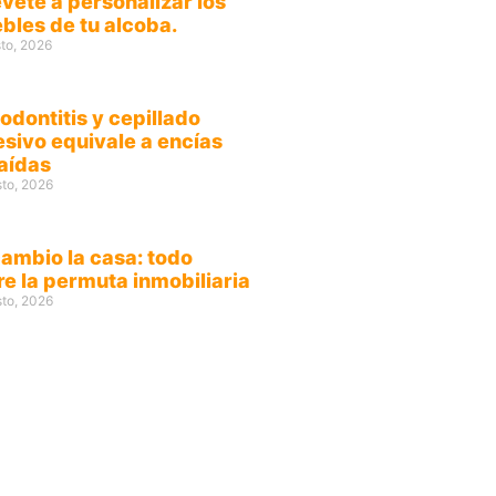
vete a personalizar los
bles de tu alcoba.
to, 2026
odontitis y cepillado
esivo equivale a encías
raídas
sto, 2026
cambio la casa: todo
re la permuta inmobiliaria
sto, 2026