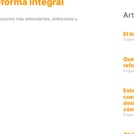
eforma integral
Art
royectos más estimulantes, ambiciosos y
El l
6 agos
Que
ref
6 agos
Esta
cue
des
cóm
6 agos