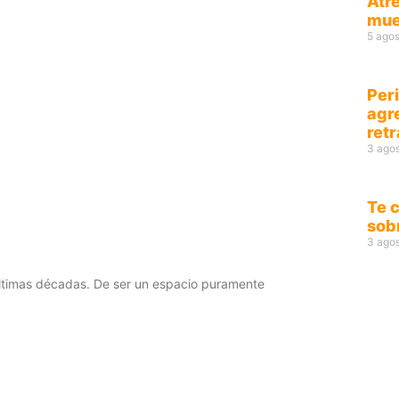
Atré
mue
5 agos
Peri
agr
ret
3 ago
Te 
sob
3 ago
 últimas décadas. De ser un espacio puramente