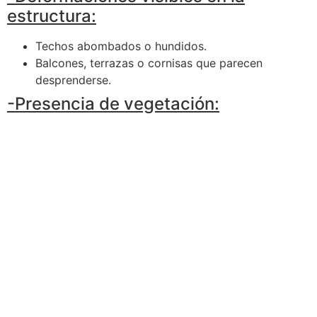
estructura:
Techos abombados o hundidos.
Balcones, terrazas o cornisas que parecen
desprenderse.
-Presencia de vegetación:
Crecimiento de plantas en las grietas de las
paredes, que puede indicar filtraciones de agua y
daño estructural.
¿Qué debemos hacer si
detectamos estas señales?
Si observas alguna de estas señales, es fundamental
actuar de inmediato:
-Evacuar el edificio:
Si el peligro parece inminente,
evacua a todos los ocupantes del edificio de manera