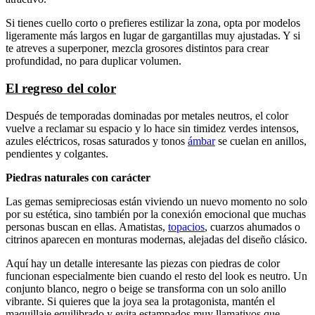
Si tienes cuello corto o prefieres estilizar la zona, opta por modelos
ligeramente más largos en lugar de gargantillas muy ajustadas. Y si
te atreves a superponer, mezcla grosores distintos para crear
profundidad, no para duplicar volumen.
El regreso del color
Después de temporadas dominadas por metales neutros, el color
vuelve a reclamar su espacio y lo hace sin timidez verdes intensos,
azules eléctricos, rosas saturados y tonos
ámbar
se cuelan en anillos,
pendientes y colgantes.
Piedras naturales con carácter
Las gemas semipreciosas están viviendo un nuevo momento no solo
por su estética, sino también por la conexión emocional que muchas
personas buscan en ellas. Amatistas,
topacios
, cuarzos ahumados o
citrinos aparecen en monturas modernas, alejadas del diseño clásico.
Aquí hay un detalle interesante las piezas con piedras de color
funcionan especialmente bien cuando el resto del look es neutro. Un
conjunto blanco, negro o beige se transforma con un solo anillo
vibrante. Si quieres que la joya sea la protagonista, mantén el
maquillaje equilibrado y evita estampados muy llamativos que