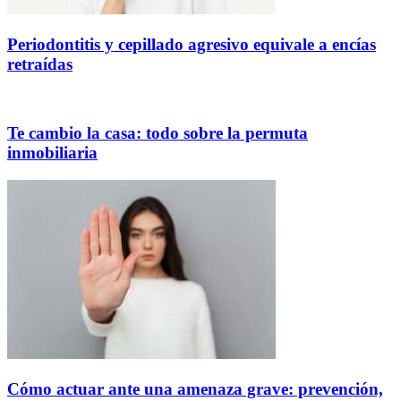
Periodontitis y cepillado agresivo equivale a encías
retraídas
Te cambio la casa: todo sobre la permuta
inmobiliaria
Cómo actuar ante una amenaza grave: prevención,