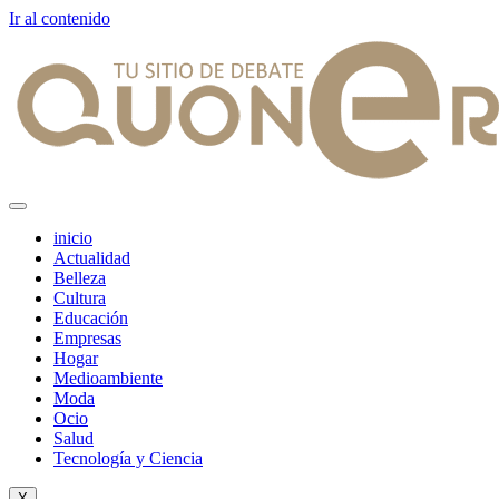
Ir al contenido
inicio
Actualidad
Belleza
Cultura
Educación
Empresas
Hogar
Medioambiente
Moda
Ocio
Salud
Tecnología y Ciencia
X