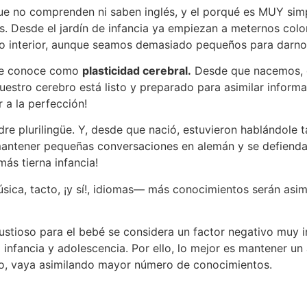
que no comprenden ni saben inglés, y el porqué es MUY si
lés. Desde el jardín de infancia ya empiezan a meternos co
ro interior, aunque seamos demasiado pequeños para darno
, se conoce como
plasticidad cerebral.
Desde que nacemos, d
estro cerebro está listo y preparado para asimilar informa
 a la perfección!
e plurilingüe. Y, desde que nació, estuvieron hablándole 
mantener pequeñas conversaciones en alemán y se defiend
más tierna infancia!
ica, tacto, ¡y sí!, idiomas— más conocimientos serán asim
stioso para el bebé se considera un factor negativo muy i
 infancia y adolescencia. Por ello, lo mejor es mantener un
do, vaya asimilando mayor número de conocimientos.