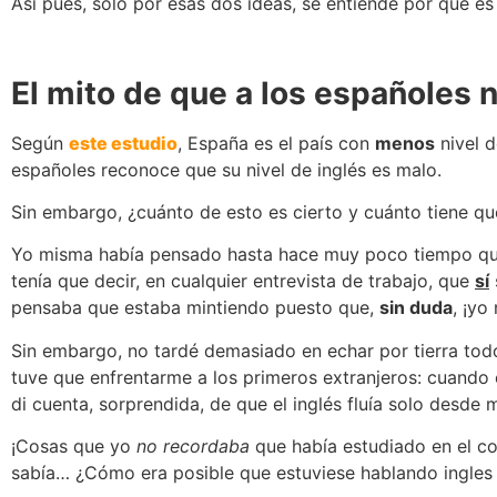
Así pues, solo por esas dos ideas, se entiende por qué es 
El mito de que a los españoles n
Según
este estudio
, España es el país con
menos
nivel d
españoles reconoce que su nivel de inglés es malo.
Sin embargo, ¿cuánto de esto es cierto y cuánto tiene 
Yo misma había pensado hasta hace muy poco tiempo que 
tenía que decir, en cualquier entrevista de trabajo, que
sí
pensaba que estaba mintiendo puesto que,
sin duda
, ¡yo
Sin embargo, no tardé demasiado en echar por tierra to
tuve que enfrentarme a los primeros extranjeros: cuan
di cuenta, sorprendida, de que el inglés fluía solo desde mi
¡Cosas que yo
no recordaba
que había estudiado en el col
sabía… ¿Cómo era posible que estuviese hablando ingles