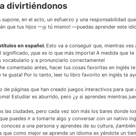
a divirtiéndonos
 supone, en el acto, un esfuerzo y una responsabilidad qu
án que tus hijos —¡y tú mismo! —puedas aprender este idio
btítulos en español.
Esto va a conseguir que, mientras ves 
l significado, ¡que es lo que más importa! A medida que te 
s vocabulario y a pronunciarlo correctamente!
e comentado antes, hacer tus cosas favoritas en inglés te
te gusta! Por lo tanto, leer tu libro favorito en inglés te 
mo de páginas que han creado juegos interactivos para que
ioma! Estudiar es aburrido, pero ¿y si aprendes mientras ju
as las ciudades, pero cada vez son más los bares donde los
que puedes ir a tomarte algo y conversar con un nativo ingl
 conoces a una persona y aprendes de su cultura, ¡también
es que como mejor se aprende un idioma es yéndote un ti